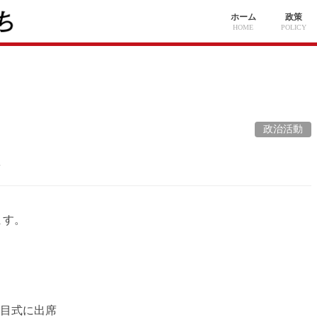
ホーム
政策
政治活動
ト
ます。
露目式に出席