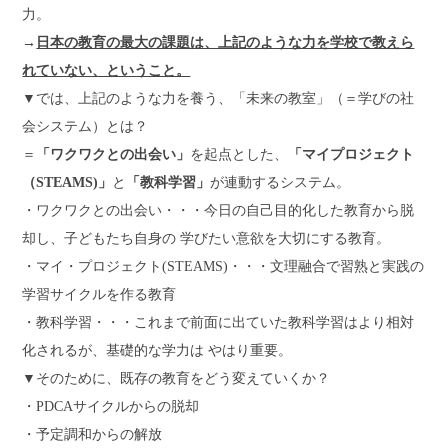
力。
→
日本の教育の最大の課題は、上記のような力を学校で教えら
れていない、ということ。
▼では、上記のような力を養う、「未来の教室」（＝学びの社
会システム）とは？
＝
「ワクワクとの出会い」
を起点とした、
「マイプロジェクト
（STEAMS)」
と
「教科学習」
が連動するシステム。
・ワクワクとの出会い・・・今日の自己目的化した教育から脱
却し、子どもたち自身の 学びたい意欲を大切にする教育。
・マイ・プロジェクト(STEAMS)・・・文理融合で習熟と実践の
学習サイクルを作る教育
・教科学習・・・これまで前面に出ていた教科学習はより相対
化されるが、基礎的な学力は やはり重要。
▼そのために、既存の教育をどう変えていくか？
・PDCAサイクルからの脱却
・予定調和からの解放