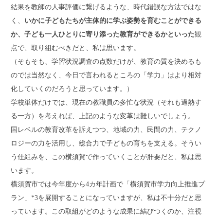
結果を教師の人事評価に繋げるような、時代錯誤な方法ではな
く、
いかに子どもたちが主体的に学ぶ姿勢を育むことができる
か、子ども一人ひとりに寄り添った教育ができるかといった
観
点で、取り組むべきだと、私は思います。
（そもそも、学習状況調査の点数だけが、教育の質を決めるも
のでは当然なく、今日で言われるところの「学力」はより相対
化していくのだろうと思っています。）
学校単体だけでは、現在の教職員の多忙な状況（それも過熱す
る一方）を考えれば、上記のような変革は難しいでしょう。
国レベルの教育改革を訴えつつ、地域の力、民間の力、テクノ
ロジーの力を活用し、総合力で子どもの育ちを支える。そうい
う仕組みを、この横須賀で作っていくことが肝要だと、私は思
います。
横須賀市では今年度から4カ年計画で「横須賀市学力向上推進プ
ラン」*3を展開することになっていますが、私は不十分だと思
っています。この取組がどのような成果に結びつくのか、注視